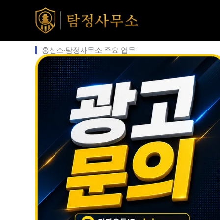
콘
텐
츠
로
흥신소·탐정사무소 주요 업무
건
너
뛰
기