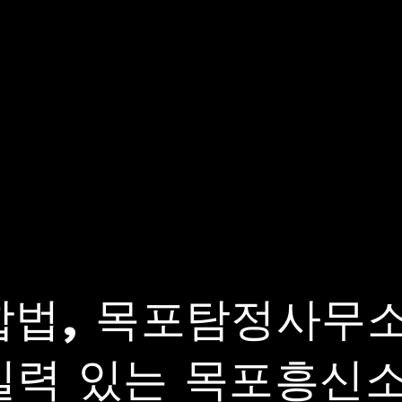
합법, 목포탐정사무소
실력 있는 목포흥신소