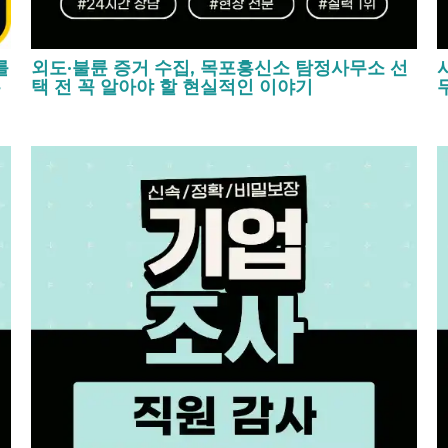
를
외도·불륜 증거 수집, 목포흥신소 탐정사무소 선
는
택 전 꼭 알아야 할 현실적인 이야기